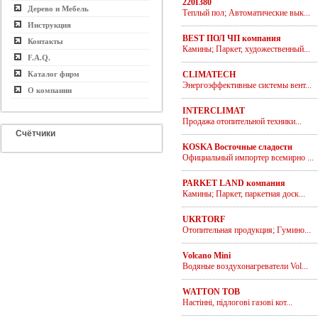
220I380
Дерево и Мебель
Теплый пол; Автоматические вык...
Инструкция
BEST ПОЛ ЧП компания
Контакты
Камины; Паркет, художественный...
F.A.Q.
Каталог фирм
CLIMATECH
Энергоэффективные системы вент...
О компании
INTERCLIMAT
Продажа отопительной техники...
Счётчики
KOSKA Восточные сладости
Официальный импортер всемирно ...
PARKET LAND компания
Камины; Паркет, паркетная доск...
UKRTORF
Отопительная продукция; Гумино...
Volcano Mini
Водяные воздухонагреватели Vol...
WATTON ТОВ
Настінні, підлогові газові кот...