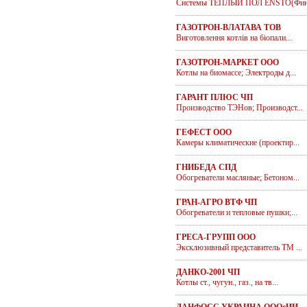
Системы ТЕПЛЫЙ ПОЛ ENSTO(Финл
ГАЗОТРОН-ВЛАТАВА ТОВ
Виготовлення котлів на біопали...
ГАЗОТРОН-МАРКЕТ ООО
Котлы на биомассе; Электроды д...
ГАРАНТ ПЛЮС ЧП
Производство ТЭНов; Производст...
ГЕФЕСТ ООО
Камеры климатические (проектир...
ГНИБЕДА СПД
Обогреватели масляные; Бетоном...
ГРАН-АГРО ВТФ ЧП
Обогреватели и тепловые пушки;...
ГРЕСА-ГРУПП ООО
Эксклюзивный представитель ТМ ...
ДАНКО-2001 ЧП
Котлы ст., чугун., газ., на тв...