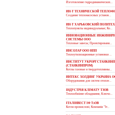
Изготовление гидродинамических...
ИН-Т ТЕХНИЧЕСКОЙ ТЕПЛОФ
Создание теплонасосных установ...
ИН-Т ХАРЬКОВСКИЙ ПОЛИТЕ
Теплопункты индивидуальные; Ко...
ИННОВАЦИОННЫЕ ИНЖИНИР
СИСТЕМЫ ООО
Тепловые завесы; Проектировани...
ИНСОЛАР ООО НПП
Теплоутилизационные установки ...
ИНСТИТУТ УКРОРГСТАНКИНП
(СТАНКИНПРОМ)
Котлы газовые и твердотопливны...
ИНТЕКС ХОЛДИНГ УКРАИНА О
Оборудования для систем отопле...
ІНДУСТРІЯ КЛІМАТУ ТЗОВ
Теплообмінне обладнання; Ключо...
ІТАЛІНВЕСТ ІФ ТзОВ
Котли промислові; Компанія "Іт...