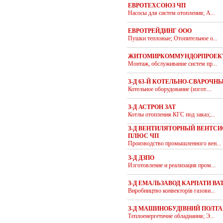
ЕВРОТЕХСОЮЗ ЧП
Насосы для систем отопления; А...
ЕВРОТРЕЙДИНГ ООО
Пушки тепловые; Отопительное о...
ЖИТОМИРКОММУНДОРПРОЕК
Монтаж, обслуживание систем пр...
З-Д 63-Й КОТЕЛЬНО-СВАРОЧН
Котельное оборудование (изгот....
З-Д АСТРОН ЗАТ
Котлы отопления КГС под заказ;...
З-Д ВЕНТИЛЯТОРНЫЙ ВЕНТС
ПЛЮС ЧП
Производство промышленного вен...
З-Д ДЗПО
Изготовление и реализация пром...
З-Д ЕМАЛЬЗАВОД КАРПАТИ ВА
Виробництво конвекторів газови...
З-Д МАШИНОБУДІВНИЙ ПОЛТА
Теплоенергетичне обладнання; Э...