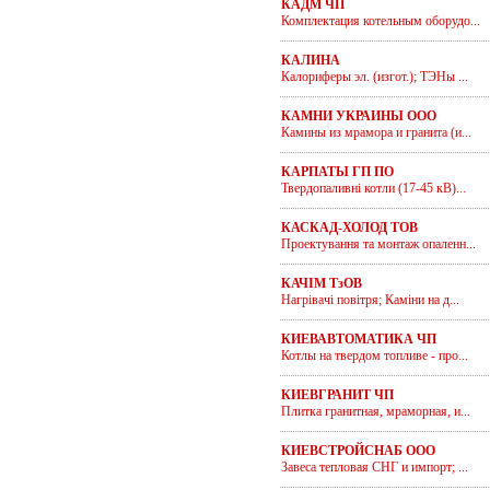
КАДМ ЧП
Комплектация котельным оборудо...
КАЛИНА
Калориферы эл. (изгот.); ТЭНы ...
КАМНИ УКРАИНЫ ООО
Камины из мрамора и гранита (и...
КАРПАТЫ ГП ПО
Твердопаливні котли (17-45 кВ)...
КАСКАД-ХОЛОД ТОВ
Проектування та монтаж опаленн...
КАЧІМ ТзОВ
Нагрівачі повітря; Каміни на д...
КИЕВАВТОМАТИКА ЧП
Котлы на твердом топливе - про...
КИЕВГРАНИТ ЧП
Плитка гранитная, мраморная, и...
КИЕВСТРОЙСНАБ ООО
Завеса тепловая СНГ и импорт; ...