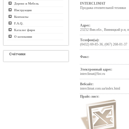
INTERCLIMAT
Дерево и Мебель
Продажа отопительной техники
Инструкция
Контакты
F.A.Q.
Адрес:
23252 Вин.обл., Винницкий р-н, п
Каталог фирм
О компании
Телефон(ы):
(0432) 69-85-36, (067) 268-01-37
Счётчики
Факс:
Электронный адрес:
interclimat@list.ru
Вебсайт:
interclimat.com.ua/index.html
Прайс-лист: