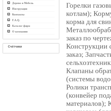
Горелки газов
Дерево и Мебель
Инструкция
котлам); Корм
Контакты
корма для сви
F.A.Q.
Каталог фирм
Металлообраб
О компании
заказ по черт
Конструкции с
Счётчики
заказ; Запчаст
сельхозтехник
Клапаны обра
(системы водо
Ролики транс
(конвейер по
материалов);