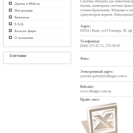
Системы обогрева для животново
Дерево и Мебель
поения, конвеерные системы транс
туманообразования; Матрицы и сме
Инструкция
грануляторов кормов; Навозораск
Контакты
F.A.Q.
Адрес:
01054 г.Киев, ул.О.Гончара, 36, оф
Каталог фирм
О компании
Телефон(ы):
(044) 235-42-15, 235-39-05
Счётчики
Факс:
Электронный адрес:
yaroslav.gorbyk@alfaagro.com.u
Вебсайт:
www.alfaagro.com.ua
Прайс-лист: