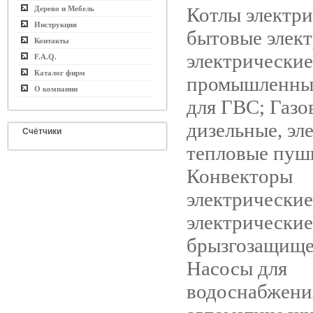
Котлы электри
Дерево и Мебель
Инструкция
бытовые элект
Контакты
электрические
F.A.Q.
Каталог фирм
промышленны
О компании
для ГВС; Газо
дизельные, эл
Счётчики
тепловые пуш
Конвекторы
электрические
электрические
брызгозащище
Насосы для
водоснабжени