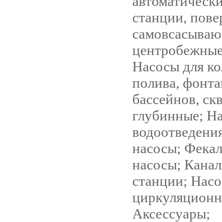
автоматическ
станции, пове
самовсасываю
центробежные
Насосы для ко
полива, фонта
бассейнов, ск
глубинные; Н
водоотведени
насосы; Фека
насосы; Кана
станции; Нас
циркуляцион
Аксессуары;