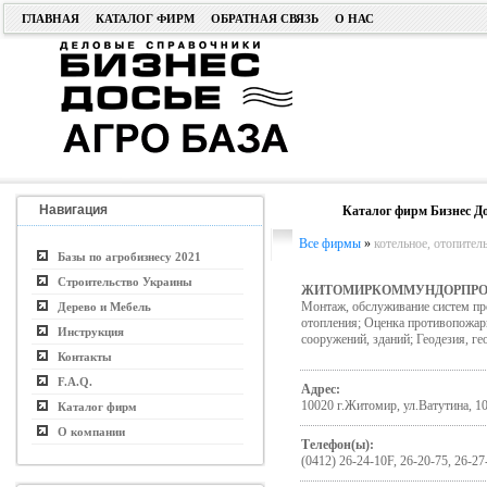
ГЛАВНАЯ
КАТАЛОГ ФИРМ
ОБРАТНАЯ СВЯЗЬ
О НАС
Навигация
Каталог фирм Бизнес До
Все фирмы
»
котельное, отопител
Базы по агробизнесу 2021
Строительство Украины
ЖИТОМИРКОММУНДОРПРО
Монтаж, обслуживание систем пр
Дерево и Мебель
отопления; Оценка противопожарн
Инструкция
сооружений, зданий; Геодезия, г
Контакты
F.A.Q.
Адрес:
10020 г.Житомир, ул.Ватутина, 1
Каталог фирм
О компании
Телефон(ы):
(0412) 26-24-10F, 26-20-75, 26-27