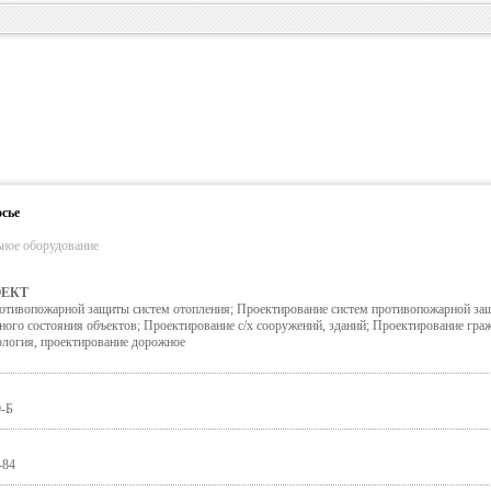
сье
ьное оборудование
ЕКТ
отивопожарной защиты систем отопления; Проектирование систем противопожарной за
ого состояния объектов; Проектирование с/х сооружений, зданий; Проектирование гра
еология, проектирование дорожное
0-Б
-84