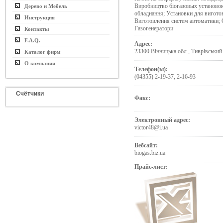
Виробництво біогазовых установок
Дерево и Мебель
обладнання; Установки для вигото
Инструкция
Виготовлення систем автоматики; 
Газогенератори
Контакты
F.A.Q.
Адрес:
23300 Вінницька обл., Тиврівський 
Каталог фирм
О компании
Телефон(ы):
(04355) 2-19-37, 2-16-93
Счётчики
Факс:
Электронный адрес:
victor48@i.ua
Вебсайт:
biogas.biz.ua
Прайс-лист: