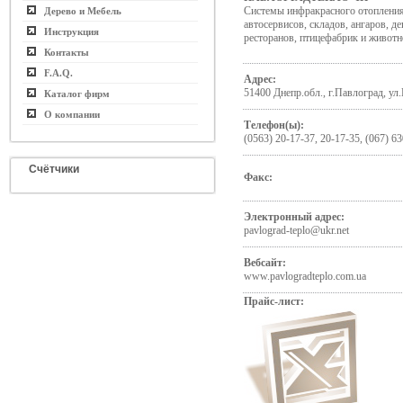
Системы инфракрасного отоплени
Дерево и Мебель
автосервисов, складов, ангаров, де
Инструкция
ресторанов, птицефабрик и живот
Контакты
F.A.Q.
Адрес:
51400 Днепр.обл., г.Павлоград, ул
Каталог фирм
О компании
Телефон(ы):
(0563) 20-17-37, 20-17-35, (067) 6
Счётчики
Факс:
Электронный адрес:
pavlograd-teplo@ukr.net
Вебсайт:
www.pavlogradteplo.com.ua
Прайс-лист: