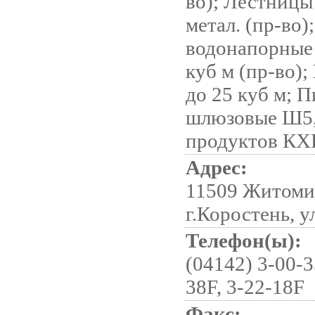
во); Лестниц
метал. (пр-во)
водонапорные
куб м (пр-во)
до 25 куб м; П
шлюзовые Ш5,
продуктов КХ
Адрес:
11509 Житомир
г.Коростень, у
Телефон(ы):
(04142) 3-00-3
38F, 3-22-18F
Факс: