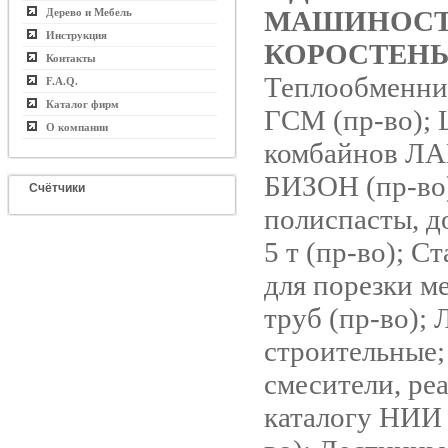
МАШИНОСТ
Дерево и Мебель
Инструкция
КОРОСТЕНЬ
Контакты
Теплообменни
F.A.Q.
Каталог фирм
ГСМ (пр-во); 
О компании
комбайнов Л
БИЗОН (пр-во)
Счётчики
полиспасты, д
5 т (пр-во); С
для порезки м
труб (пр-во); 
строительные;
смесители, ре
каталогу НИ