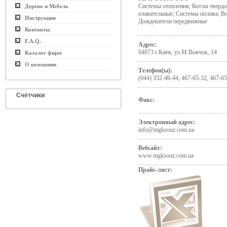
Системы отопления; Котлы твердо
Дерево и Мебель
плавательные; Системы полива; В
Инструкция
Дождеватели передвижные
Контакты
F.A.Q.
Адрес:
04073 г.Киев, ул.М.Вовчок, 14
Каталог фирм
О компании
Телефон(ы):
(044) 332-46-44, 467-65-32, 467-6
Счётчики
Факс:
Электронный адрес:
info@mgksouz.com.ua
Вебсайт:
www.mgksouz.com.ua
Прайс-лист: