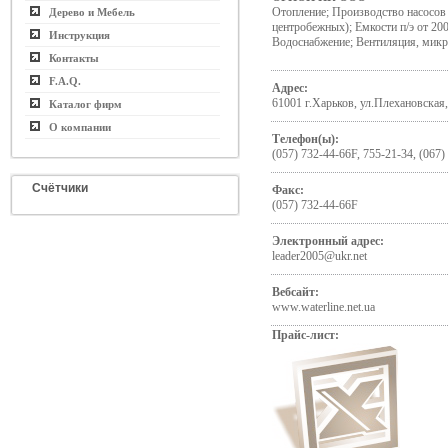
Отопление; Производство насосов
Дерево и Мебель
центробежных); Емкости п/э от 200
Инструкция
Водоснабжение; Вентиляция, мик
Контакты
F.A.Q.
Адрес:
61001 г.Харьков, ул.Плехановская,
Каталог фирм
О компании
Телефон(ы):
(057) 732-44-66F, 755-21-34, (067)
Счётчики
Факс:
(057) 732-44-66F
Электронный адрес:
leader2005@ukr.net
Вебсайт:
www.waterline.net.ua
Прайс-лист: