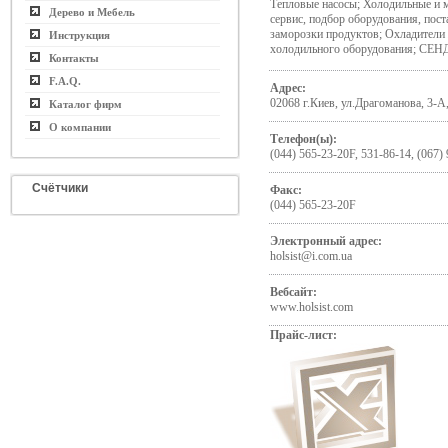
Тепловые насосы; Холодильные и 
Дерево и Мебель
сервис, подбор оборудования, пос
заморозки продуктов; Охладители 
Инструкция
холодильного оборудования; СЕ
Контакты
F.A.Q.
Адрес:
02068 г.Киев, ул.Драгоманова, 3-А
Каталог фирм
О компании
Телефон(ы):
(044) 565-23-20F, 531-86-14, (067)
Счётчики
Факс:
(044) 565-23-20F
Электронный адрес:
holsist@i.com.ua
Вебсайт:
www.holsist.com
Прайс-лист: