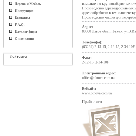
измельчения крупногабаритных от
Дерево и Мебель
Производство дереводробильных м
Инструкция
деревообработки в технологическ
Производство машин для перерабо
Контакты
F.A.Q.
Адрес:
80500 Львов.обл., г.Бужск, ул.В.И
Каталог фирм
О компании
Телефон(ы):
(03264) 2-15-15, 2-12-15, 2-34-10F
Счётчики
Факс:
2-12-15, 2-34-10F
Электронный адрес:
office@olnova.com.ua
Вебсайт:
www.olnova.com.ua
Прайс-лист: