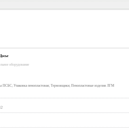
Досье
ельное оборудование
ПСБС; Упаковка пенопластовая; Термоящики; Пенопластовые изделия ЛГМ
12