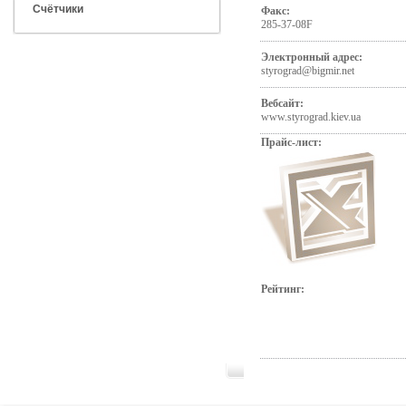
Счётчики
Факс:
285-37-08F
Электронный адрес:
styrograd@bigmir.net
Вебсайт:
www.styrograd.kiev.ua
Прайс-лист:
Рейтинг: