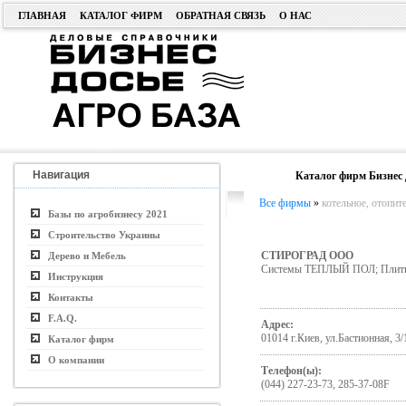
ГЛАВНАЯ
КАТАЛОГ ФИРМ
ОБРАТНАЯ СВЯЗЬ
О НАС
Навигация
Каталог фирм Бизнес 
Все фирмы
»
котельное, отопит
Базы по агробизнесу 2021
Строительство Украины
СТИРОГРАД ООО
Дерево и Мебель
Системы ТЕПЛЫЙ ПОЛ; Плиты 
Инструкция
Контакты
F.A.Q.
Адрес:
01014 г.Киев, ул.Бастионная, 3/
Каталог фирм
О компании
Телефон(ы):
(044) 227-23-73, 285-37-08F