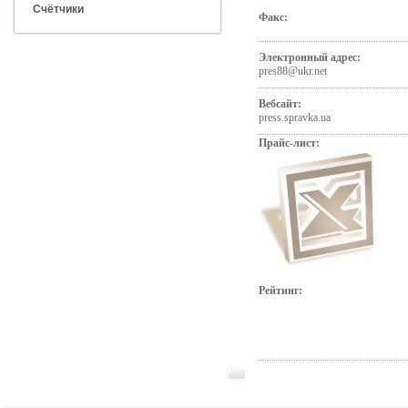
Счётчики
Факс:
Электронный адрес:
pres88@ukr.net
Вебсайт:
press.spravka.ua
Прайс-лист:
Рейтинг: