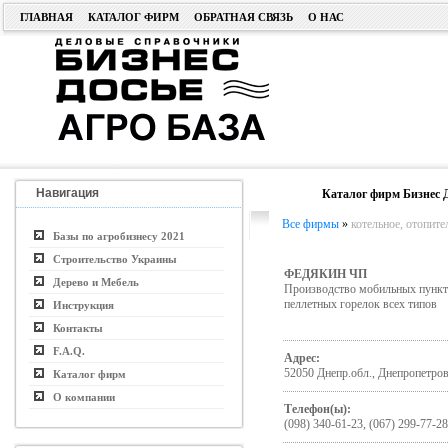
ГЛАВНАЯ
КАТАЛОГ ФИРМ
ОБРАТНАЯ СВЯЗЬ
О НАС
Навигация
Каталог фирм Бизнес 
Все фирмы
»
котельное, отопите
Базы по агробизнесу 2021
Строительство Украины
ФЕДЯКИН ЧП
Дерево и Мебель
Производство мобильных пункто
пеллетных горелок всех типов
Инструкция
Контакты
F.A.Q.
Адрес:
52050 Днепр.обл., Днепропетров
Каталог фирм
О компании
Телефон(ы):
(098) 340-61-23, (067) 299-77-28