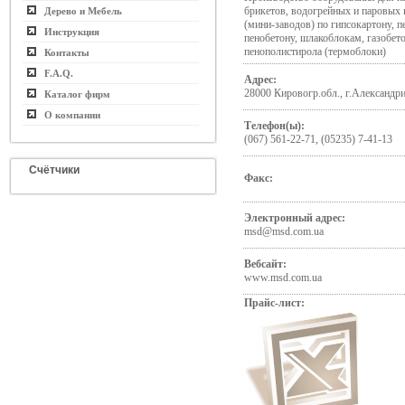
брикетов, водогрейных и паровых 
Дерево и Мебель
(мини-заводов) по гипсокартону, п
Инструкция
пенобетону, шлакоблокам, газобет
пенополистирола (термоблоки)
Контакты
F.A.Q.
Адрес:
28000 Кировогр.обл., г.Александри
Каталог фирм
О компании
Телефон(ы):
(067) 561-22-71, (05235) 7-41-13
Счётчики
Факс:
Электронный адрес:
msd@msd.com.ua
Вебсайт:
www.msd.com.ua
Прайс-лист: