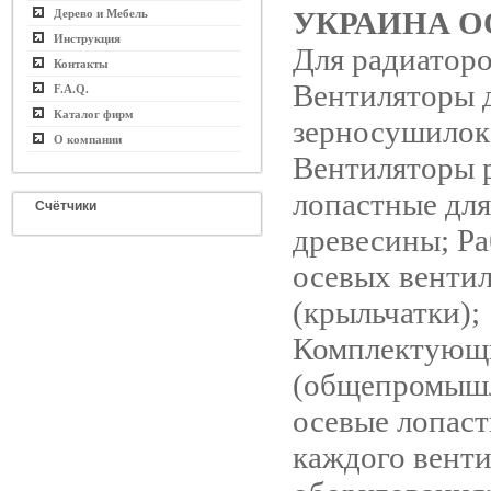
УКРАИНА О
Дерево и Мебель
Инструкция
Для радиаторо
Контакты
Вентиляторы 
F.A.Q.
Каталог фирм
зерносушилок
О компании
Вентиляторы 
лопастные дл
Счётчики
древесины; Ра
осевых венти
(крыльчатки);
Комплектующ
(общепромыш
осевые лопаст
каждого вент