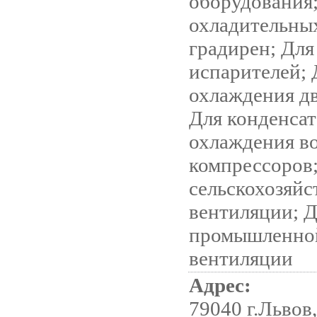
оборудования
охладительны
градирен; Для
испарителей; 
охлаждения дв
Для конденса
охлаждения во
компрессоров
сельскохозяйс
вентиляции; 
промышленно
вентиляции
Адрес:
79040 г.Львов,