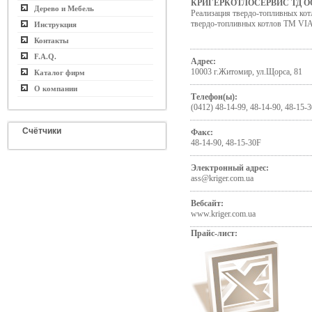
КРИГЕРКОТЛОСЕРВИС ТД О
Дерево и Мебель
Реализация твердо-топливных ко
твердо-топливных котлов ТМ 
Инструкция
Контакты
F.A.Q.
Адрес:
10003 г.Житомир, ул.Щорса, 81
Каталог фирм
О компании
Телефон(ы):
(0412) 48-14-99, 48-14-90, 48-15-
Счётчики
Факс:
48-14-90, 48-15-30F
Электронный адрес:
ass@kriger.com.ua
Вебсайт:
www.kriger.com.ua
Прайс-лист: