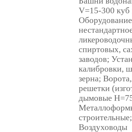
Башни водон
V=15-300 куб 
Оборудование
нестандартное
ликероводочн
спиртовых, с
заводов; Уста
калибровки, 
зерна; Ворота,
решетки (изго
дымовые Н=7
Металлоформ
строительные;
Воздуховоды