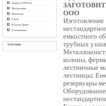
ЗАГОТОВИ
Дерево и Мебель
Инструкция
ООО
Контакты
Изготовление
F.A.Q.
Каталог фирм
нестандартно
О компании
емкостного об
трубных узлов
Счётчики
Металлоконст
колоны, ферм
лестничные ма
лестницы; Емк
резервуары ме
Оборудование
нестандартное