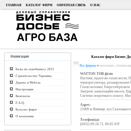
ГЛАВНАЯ
КАТАЛОГ ФИРМ
ОБРАТНАЯ СВЯЗЬ
О НАС
Навигация
Каталог фирм Бизнес До
Все фирмы
»
котельное, отопител
Базы по агробизнесу 2021
WATTON ТОВ філія
Строительство Украины
Настінні, підлогові газові котли; 
терморегулятори, розширувальні б
Дерево и Мебель
Газові колонки; Енергозберігаючі 
Инструкция
Занурені, каналізаційні насоси; Ци
Системи зворотнього осмосу; Магні
Контакты
F.A.Q.
Адрес:
21009 м.Вінниця, вул.Скалецького
Каталог фирм
О компании
Телефон(ы):
(0432) 69-18-71, 69-81-91F