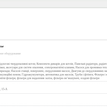
сье
ьное оборудование
Підлогові твердопаливні котли; Комплекти димарів для котлів; Панельні радіатори, радіат
аки, аксесуари для систем опалення, електромагнітні клапани; Насоси для промивки теп
прилади; Насосні станції, поверхневі, свердловинні насоси; Двигуни до свердловинних на
ркуляційні помпи; Гідроакумулятори, автоматика для насосів; Tруби і фітінги; Фільтри і 
тні фільтри, фільтри для видалення заліза, фільтри-зм’якшувачі, осадові фільтри
, 15-А