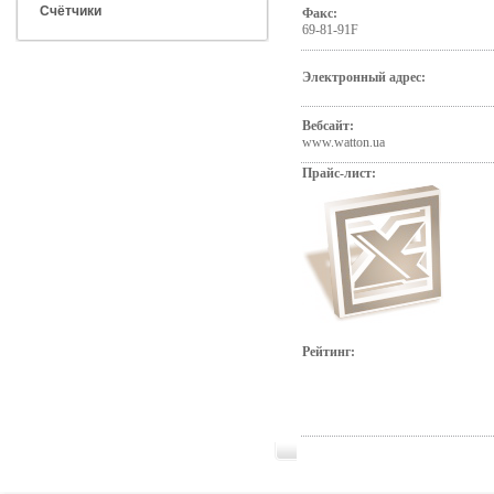
Счётчики
Факс:
69-81-91F
Электронный адрес:
Вебсайт:
www.watton.ua
Прайс-лист:
Рейтинг: