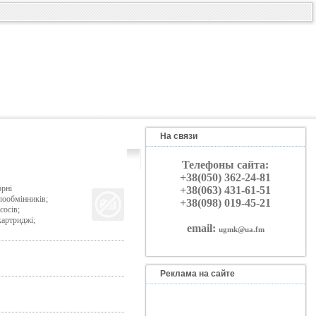
На связи
Телефоны сайта:
+38(050) 362-24-81
орні
+38(063) 431-61-51
лообмінників;
+38(098) 019-45-21
сосів;
картриджі;
email:
ugmk@ua.fm
Реклама на сайте