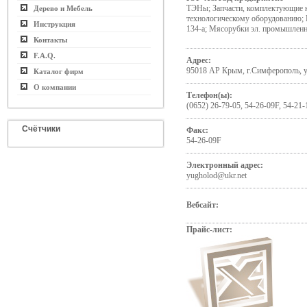
ТЭНы; Запчасти, комплектующие 
Дерево и Мебель
технологическому оборудованию; К
Инструкция
134-а; Мясорубки эл. промышлен
Контакты
F.A.Q.
Адрес:
95018 АР Крым, г.Симферополь, у
Каталог фирм
О компании
Телефон(ы):
(0652) 26-79-05, 54-26-09F, 54-21-
Счётчики
Факс:
54-26-09F
Электронный адрес:
yugholod@ukr.net
Вебсайт:
Прайс-лист: