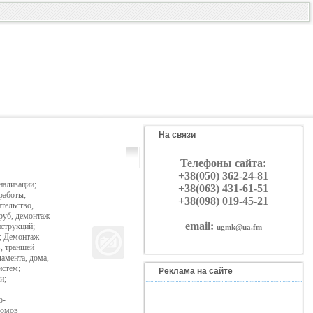
На связи
Телефоны сайта:
+38(050) 362-24-81
нализации;
+38(063) 431-61-51
работы;
+38(098) 019-45-21
тельство,
руб, демонтаж
email:
струкций;
ugmk@ua.fm
; Демонтаж
, траншей
амента, дома,
истем;
Реклама на сайте
и;
о-
домов