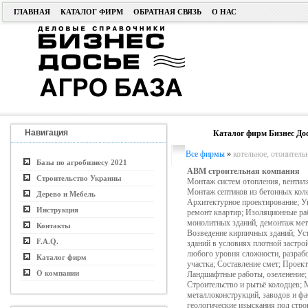
ГЛАВНАЯ
КАТАЛОГ ФИРМ
ОБРАТНАЯ СВЯЗЬ
О НАС
Навигация
Каталог фирм Бизнес До
Все фирмы
»
котельное, отопитель
Базы по агробизнесу 2021
АВМ строительная компания
Строительство Украины
Монтаж систем отопления, вентил
Монтаж септиков из бетонных кол
Дерево и Мебель
Архитектурное проектирование; У
Инструкция
ремонт квартир; Изоляционные ра
монолитных зданий, демонтаж мет
Контакты
Возведение кирпичных зданий; Ус
F.A.Q.
зданий в условиях плотной застр
любого уровня сложности, разрабо
Каталог фирм
участка; Составление смет; Проек
О компании
Ландшафтные работы, озеленение; 
Строительство и рытьё колодцев; 
металлоконструкций, заводов и фа
геологические изыскания под стро