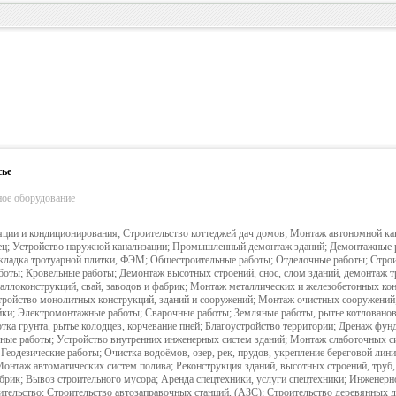
сье
ное оборудование
яции и кондиционирования; Строительство коттеджей дач домов; Монтаж автономной ка
ец; Устройство наружной канализации; Промышленный демонтаж зданий; Демонтажные 
кладка тротуарной плитки, ФЭМ; Общестроительные работы; Отделочные работы; Строи
боты; Кровельные работы; Демонтаж высотных строений, снос, слом зданий, демонтаж т
аллоконструкций, свай, заводов и фабрик; Монтаж металлических и железобетонных кон
тройство монолитных конструкций, зданий и сооружений; Монтаж очистных сооружений
ойки; Электромонтажные работы; Сварочные работы; Земляные работы, рытье котлованов
тка грунта, рытье колодцев, корчевание пней; Благоустройство территории; Дренаж фунд
тные работы; Устройство внутренних инженерных систем зданий; Монтаж слаботочных с
Геодезические работы; Очистка водоёмов, озер, рек, прудов, укрепление береговой лини
Монтаж автоматических систем полива; Реконструкция зданий, высотных строений, труб,
брик; Вывоз строительного мусора; Аренда спецтехники, услуги спецтехники; Инженерн
ительство; Строительство автозаправочных станций, (АЗС); Строительство деревянных 