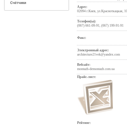
Счётчики
Адрес:
02094 г.Киев, ул.Красноткацкая, 1
Телефон(ы):
(067) 661-09-91, (067) 199-91-91
Факс:
Электронный адрес:
architecture21vek@yandex.com
Вебсайт:
montazh-demontazh.com.ua
Прайс-лист:
Рейтинг: