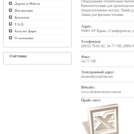
Оборудование отопительное бытов
Дерево и Мебель
Комплектующие для производства
твердотопливных котлов; Линии дл
Инструкция
Линии для фасовки топлива
Контакты
F.A.Q.
Адрес:
95001 АР Крым, г.Симферополь, ул
Каталог фирм
О компании
Телефон(ы):
(0652) 70-81-82, 54-77-70F, (099) 
Счётчики
Факс:
54-77-70F
Электронный адрес:
ekotermkrym@ukr.net
Вебсайт:
www.ekoterm-krym.com.ua
Прайс-лист: