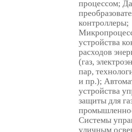
процессом; Да
преобразовате
контроллеры;
Микропроцес
устройства ко
расходов энер
(газ, электроэ
пар, технолог
и пр.); Автом
устройства уп
защиты для га
промышленно
Системы упра
уличным осве