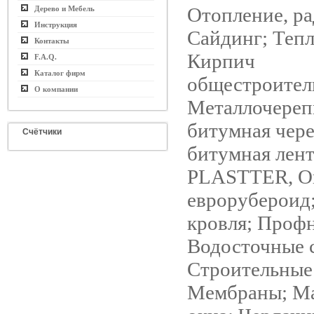
Отопление, ра
Дерево и Мебель
Инструкция
Сайдинг; Тепл
Контакты
Кирпич
F.A.Q.
Каталог фирм
общестроител
О компании
Металлочереп
битумная чере
Счётчики
битумная лен
PLASTTER, О
еврорубероид
кровля; Профн
Водосточные 
Строительные
Мембраны; М