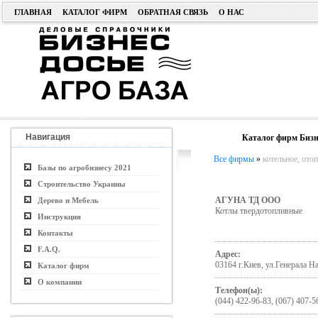
ГЛАВНАЯ
КАТАЛОГ ФИРМ
ОБРАТНАЯ СВЯЗЬ
О НАС
Навигация
Каталог фирм Бизн
Все фирмы
»
котельное, ото
Базы по агробизнесу 2021
Строительство Украины
АГУНА ТД ООО
Дерево и Мебель
Котлы твердотопливные
Инструкция
Контакты
F.A.Q.
Адрес:
03164 г.Киев, ул.Генерала Н
Каталог фирм
О компании
Телефон(ы):
(044) 422-96-83, (067) 407-5