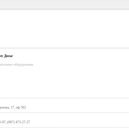
ес Досье
пительное оборудование
аумова, 17, оф.502
6-97, (067) 473-27-27