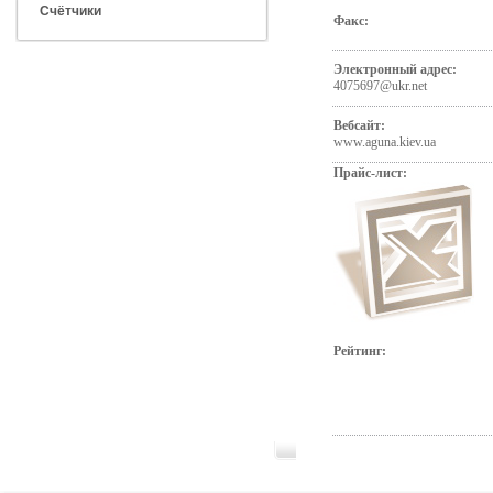
Счётчики
Факс:
Электронный адрес:
4075697@ukr.net
Вебсайт:
www.aguna.kiev.ua
Прайс-лист:
Рейтинг: