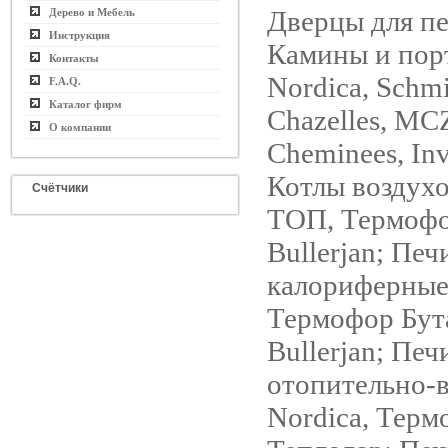
Дверцы для пе
Дерево и Мебель
Инструкция
Камины и пор
Контакты
Nordica, Schmi
F.A.Q.
Каталог фирм
Chazelles, MCZ
О компании
Cheminees, Inv
Котлы воздух
Счётчики
ТОП, Термофо
Bullerjan; Печ
калориферные
Термофор Бут
Bullerjan; Печ
отопительно-
Nordica, Терм