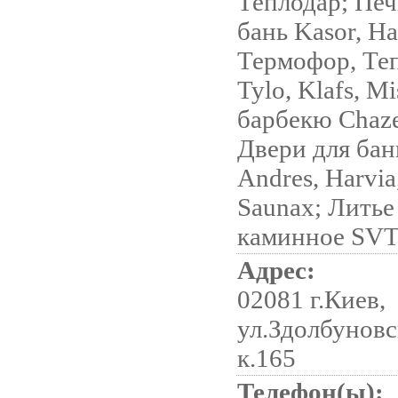
Теплодар; Печ
бань Kasor, Ha
Термофор, Теп
Tylo, Klafs, Mi
барбекю Chaze
Двери для бань
Andres, Harvia,
Saunax; Литье
каминное SV
Адрес:
02081 г.Киев,
ул.Здолбуновск
к.165
Телефон(ы):