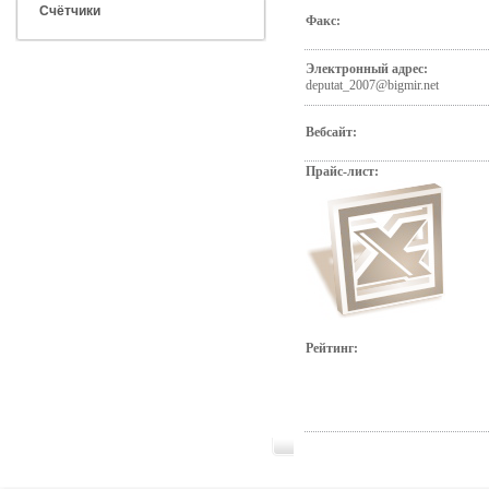
Счётчики
Факс:
Электронный адрес:
deputat_2007@bigmir.net
Вебсайт:
Прайс-лист:
Рейтинг: