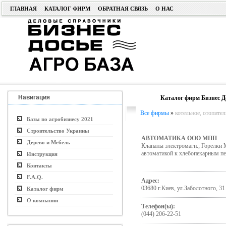
ГЛАВНАЯ
КАТАЛОГ ФИРМ
ОБРАТНАЯ СВЯЗЬ
О НАС
Навигация
Каталог фирм Бизнес Д
Все фирмы
»
котельное, отопите
Базы по агробизнесу 2021
Строительство Украины
АВТОМАТИКА ООО МПП
Дерево и Мебель
Клапаны электромагн.; Горелки
автоматикой к хлебопекарным пе
Инструкция
Контакты
F.A.Q.
Адрес:
03680 г.Киев, ул.Заболотного, 31
Каталог фирм
О компании
Телефон(ы):
(044) 206-22-51