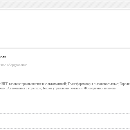
осье
льное оборудование
 МДГГ газовые промышленные с автоматикой; Трансформаторы высоковольтные; Горел
чам; Автоматика с горелкой; Блоки управления котлами; Фотодатчики пламени