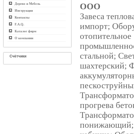
ООО
Дерево и Мебель
Инструкция
Завеса теплов
Контакты
импорт; Обор
F.A.Q.
Каталог фирм
отопительное
О компании
промышленное
стальной; Све
Счётчики
шахтерский; 
аккумуляторн
пескоструйны
Трансформато
прогрева бето
Трансформато
понижающий; 