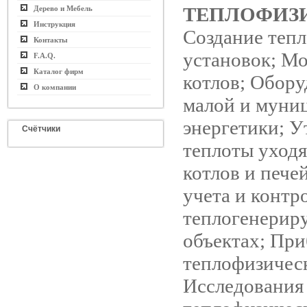
ТЕПЛОФИЗ
Дерево и Мебель
Инструкция
Создание теп
Контакты
установок; М
F.A.Q.
Каталог фирм
котлов; Обору
О компании
малой и муни
энергетики; У
Счётчики
теплоты уходя
котлов и пече
учета и контр
теплогенери
объектах; Пр
теплофизичес
Исследования