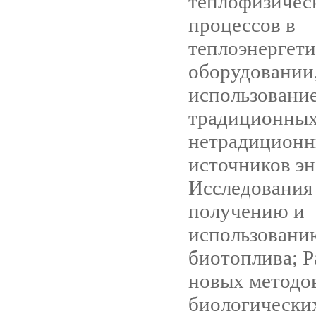
теплофизичес
процессов в
теплоэнергет
оборудовании
использовани
традиционных
нетрадицион
источников эн
Исследования
получению и
использовани
биотоплива; Р
новых методо
биологически