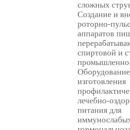
сложных стру
Создание и вн
роторно-пуль
аппаратов пи
перерабатыва
спиртовой и 
промышленно
Оборудование
изготовления
профилактиче
лечебно-оздо
питания для
иммунослабых
гормональноз