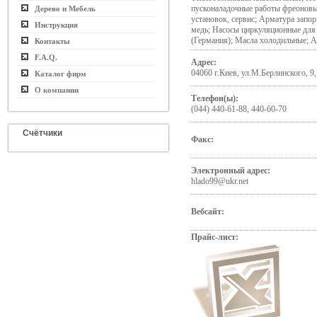
пусконаладочные работы фреонов
Дерево и Мебель
установок, сервис; Арматура зап
Инструкция
медь; Насосы циркуляционные для
(Германия); Масла холодильные; 
Контакты
F.A.Q.
Адрес:
04060 г.Киев, ул.М.Берлинского, 9,
Каталог фирм
О компании
Телефон(ы):
(044) 440-61-88, 440-60-70
Счётчики
Факс:
Электронный адрес:
hlado99@ukr.net
Вебсайт:
Прайс-лист: