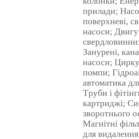
колонки; Енер
прилади; Насос
поверхневі, с
насоси; Двигу
свердловинних
Занурені, кана
насоси; Цирку
помпи; Гідроа
автоматика для
Tруби і фітінг
картриджі; С
зворотнього о
Магнітні філь
для видалення 