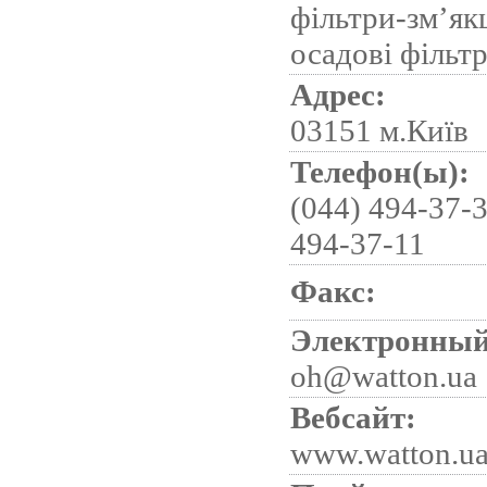
фільтри-зм’як
осадові фільт
Адрес:
03151 м.Київ
Телефон(ы):
(044) 494-37-3
494-37-11
Факс:
Электронный
oh@watton.ua
Вебсайт:
www.watton.u