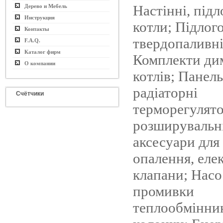
Настінні, підл
Дерево и Мебель
Инструкция
котли; Підлого
Контакты
твердопаливні
F.A.Q.
Каталог фирм
Комплекти дим
О компании
котлів; Панель
радіаторні
Счётчики
терморегулято
розширувальні
аксесуари для
опалення, еле
клапани; Насо
промивки
теплообмінник