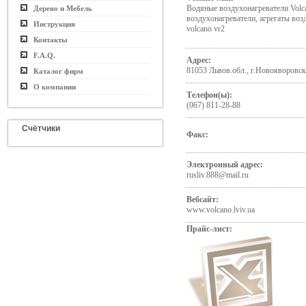
Водяные воздухонагреватели Volc
Дерево и Мебель
воздухонагреватели, агрегаты воз
Инструкция
volcano vr2
Контакты
F.A.Q.
Адрес:
81053 Львов.обл., г.Новояворовск
Каталог фирм
О компании
Телефон(ы):
(067) 811-28-88
Счётчики
Факс:
Электронный адрес:
rusliv.888@mail.ru
Вебсайт:
www.volcano.lviv.ua
Прайс-лист: