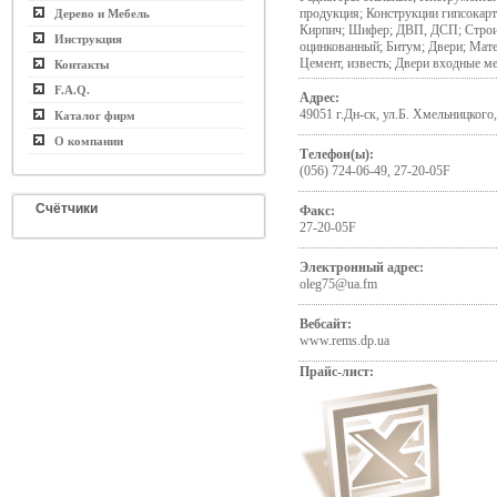
продукция; Конструкции гипсокарт
Дерево и Мебель
Кирпич; Шифер; ДВП, ДСП; Строи
Инструкция
оцинкованный; Битум; Двери; Мат
Цемент, известь; Двери входные ме
Контакты
F.A.Q.
Адрес:
49051 г.Дн-ск, ул.Б. Хмельницкого
Каталог фирм
О компании
Телефон(ы):
(056) 724-06-49, 27-20-05F
Счётчики
Факс:
27-20-05F
Электронный адрес:
oleg75@ua.fm
Вебсайт:
www.rems.dp.ua
Прайс-лист: