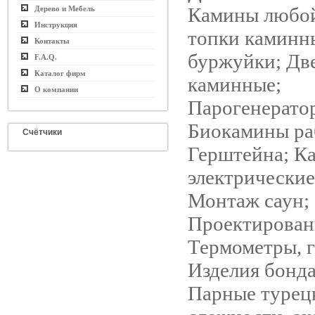
Камины любой
Дерево и Мебель
Инструкция
топки каминн
Контакты
буржуйки; Дв
F.A.Q.
Каталог фирм
каминные;
О компании
Парогенерато
Биокамины ра
Счётчики
Герштейна; К
электрические
Монтаж саун;
Проектирован
Термометры, 
Изделия бонд
Парные турец