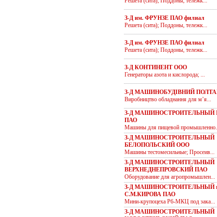
Решета (сита); Поддоны, тележк...
З-Д им. ФРУНЗЕ ПАО филиал
Решета (сита); Поддоны, тележк...
З-Д им. ФРУНЗЕ ПАО филиал
Решета (сита); Поддоны, тележк...
З-Д КОНТИНЕНТ ООО
Генераторы азота и кислорода; ...
З-Д МАШИНОБУДІВНИЙ ПОЛТА
Виробництво обладнання для м’я...
З-Д МАШИНОСТРОИТЕЛЬНЫЙ 
ПАО
Машины для пищевой промышленно.
З-Д МАШИНОСТРОИТЕЛЬНЫЙ
БЕЛОПОЛЬСКИЙ ООО
Машины тестомесильные; Просеив...
З-Д МАШИНОСТРОИТЕЛЬНЫЙ
ВЕРХНЕДНЕПРОВСКИЙ ПАО
Оборудование для агропромышлен...
З-Д МАШИНОСТРОИТЕЛЬНЫЙ 
С.М.КИРОВА ПАО
Мини-крупоцеха Р6-МКЦ под зака...
З-Д МАШИНОСТРОИТЕЛЬНЫЙ