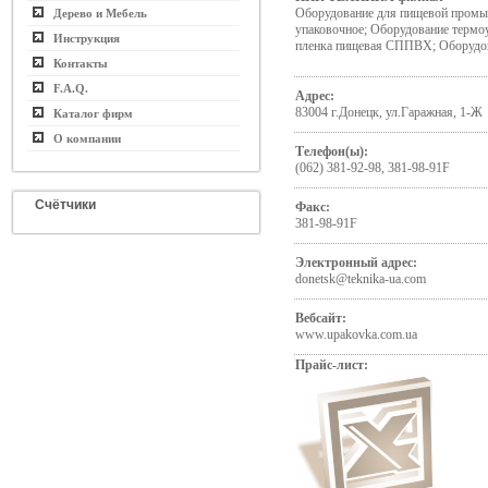
Оборудование для пищевой промы
Дерево и Мебель
упаковочное; Оборудование термоу
Инструкция
пленка пищевая СППВХ; Оборудов
Контакты
F.A.Q.
Адрес:
83004 г.Донецк, ул.Гаражная, 1-Ж
Каталог фирм
О компании
Телефон(ы):
(062) 381-92-98, 381-98-91F
Счётчики
Факс:
381-98-91F
Электронный адрес:
donetsk@teknika-ua.com
Вебсайт:
www.upakovka.com.ua
Прайс-лист: