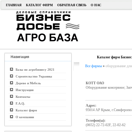
ГЛАВНАЯ
КАТАЛОГ ФИРМ
ОБРАТНАЯ СВЯЗЬ
О НАС
Навигация
Каталог фирм Бизнес
Все фирмы
»
оборудование дл
Базы по агробизнесу 2021
Строительство Украины
КОТТ ОАО
Дерево и Мебель
Оборудование консервное; Зап
Инструкция
Контакты
F.A.Q.
Адрес:
95014 АР Крым, г.Симферополь
Каталог фирм
О компании
Телефон(ы):
(0652) 22-72-02F, 22-02-62