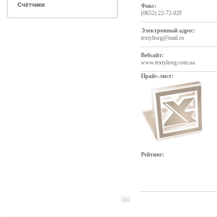
Счётчики
Факс:
(0652) 22-72-02F
Электронный адрес:
textyltorg@mail.ru
Вебсайт:
www.textyltorg.com.ua
Прайс-лист:
Рейтинг: