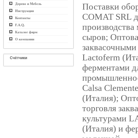
Поставки обо
Дерево и Мебель
Инструкция
COMAT SRL д
Контакты
производства 
F.A.Q.
Каталог фирм
сыров; Оптова
О компании
заквасочными
Lactoferm (Ит
Счётчики
ферментами д
промышленнос
Calsa Clemente
(Италия); Опт
торговля зак
культурами 
(Италия) и фе