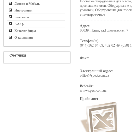
Поставка оборудования для мясо-,
Дерево и Мебель
промышленности; Оборудование дл
упаковки; Оборудование для взве
Инструкция
этикетировочное
Контакты
F.A.Q.
Адрес:
03039 г.Киев, ул.Голосеевская, 7
Каталог фирм
О компании
Телефон(ы):
(044) 362-84-69, 452-02-49, (050) 
Счётчики
Факс:
Электронный адрес:
office@spect.com.ua
Вебсайт:
www.spect.com.ua
Прайс-лист: