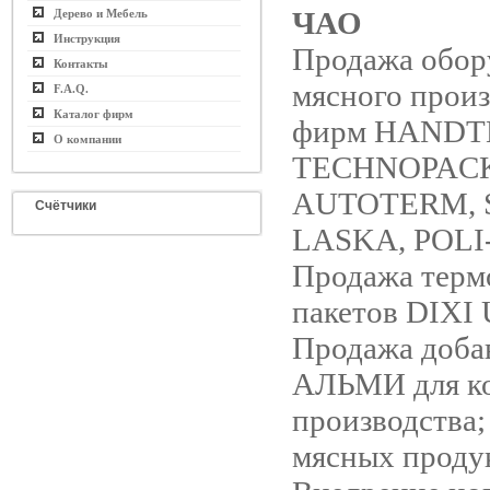
ЧАО
Дерево и Мебель
Инструкция
Продажа обор
Контакты
мясного произ
F.A.Q.
Каталог фирм
фирм HANDT
О компании
TECHNOPACK
AUTOTERM, 
Счётчики
LASKA, POLI
Продажа терм
пакетов DIXI
Продажа доба
АЛЬМИ для ко
производства;
мясных проду