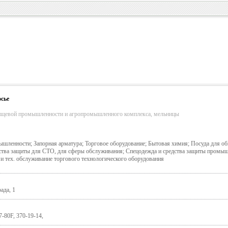
сье
ищевой промышленности и агропромышленного комплекса, мельницы
шленности; Запорная арматура; Торговое оборудование; Бытовая химия; Посуда для об
дства защиты для СТО, для сферы обслуживания; Спецодежда и средства защиты промы
и тех. обслуживание торгового технологического оборудования
ада, 1
7-80F, 370-19-14,