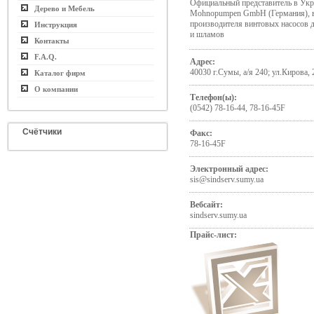
Официальный представитель в У
Дерево и Мебель
Mohnopumpen GmbH (Германия), 
производителя винтовых насосов 
Инструкция
и шламов
Контакты
F.A.Q.
Адрес:
40030 г.Сумы, а/я 240; ул.Кирова, 
Каталог фирм
О компании
Телефон(ы):
(0542) 78-16-44, 78-16-45F
Счётчики
Факс:
78-16-45F
Электронный адрес:
sis@sindserv.sumy.ua
Вебсайт:
sindserv.sumy.ua
Прайс-лист: