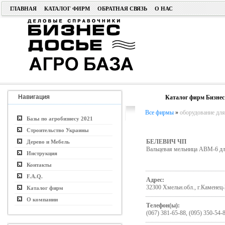
ГЛАВНАЯ
КАТАЛОГ ФИРМ
ОБРАТНАЯ СВЯЗЬ
О НАС
Навигация
Каталог фирм Бизнес
Все фирмы
»
оборудование дл
Базы по агробизнесу 2021
Строительство Украины
БЕЛЕВИЧ ЧП
Дерево и Мебель
Вальцевая мельница АВМ-6 для
Инструкция
Контакты
F.A.Q.
Адрес:
32300 Хмельн.обл., г.Каменец
Каталог фирм
О компании
Телефон(ы):
(067) 381-65-88, (095) 350-54-