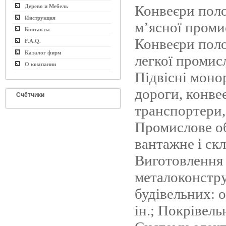
Конвеєри поло
Дерево и Мебель
Инструкция
м’ясної проми
Контакты
Конвеєри поло
F.A.Q.
Каталог фирм
легкої промис
О компании
Підвісні моно
дороги, конвеє
Счётчики
транспортери,
Промислове о
вантажне і скл
Виготовлення
металоконстр
будівельних: 
ін.; Покрівель