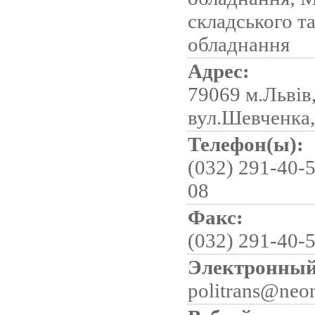
складського т
обладнання
Адрес:
79069 м.Львів,
вул.Шевченка,
Телефон(ы):
(032) 291-40-5
08
Факс:
(032) 291-40-
Электронный
politrans@neon