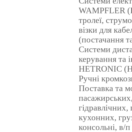
Системи елек
WAMPFLER (Н
тролеї, струмо
візки для кабе
(постачання т
Системи дист
керування та і
HETRONIC (Ні
Ручні кромкоз
Поставка та м
пасажирських
гідравлічних,
кухонних, гру
консольні, в/п