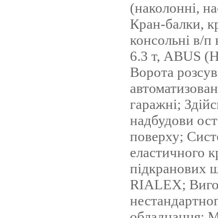
(наколонні, на
Кран-балки, к
консольні в/п 
6.3 т, ABUS (
Ворота розсув
автоматизовані
гаражні; Здій
надбудови ос
поверху; Сис
еластичного к
підкранових ш
RIALEX; Виго
нестандартно
обладнання; 