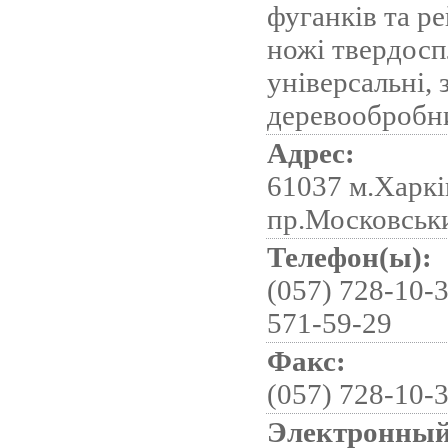
фуганків та ре
ножі твердосп
універсальні, 
деревообробн
Адрес:
61037 м.Харкі
пр.Московськ
Телефон(ы):
(057) 728-10-3
571-59-29
Факс:
(057) 728-10-
Электронный