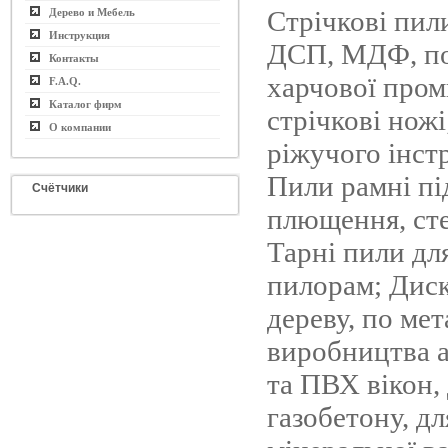
Стрічкові пили
Дерево и Мебель
Инструкция
ДСП, МДФ, по 
Контакты
харчової пром
F.A.Q.
Каталог фирм
стрічкові нож
О компании
ріжучого інст
Пили рамні пі
Счётчики
плющення, сте
Тарні пили дл
пилорам; Диск
дереву, по мет
виробництва 
та ПВХ вікон,
газобетону, дл