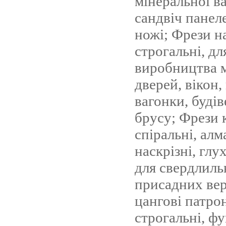
мінеральної ва
сандвіч панел
ножі; Фрези н
строгальні, дл
виробництва м
дверей, вікон,
вагонки, буді
брусу; Фрези к
спіральні, алм
наскрізні, глух
для свердлиль
присадних вер
цангові патро
строгальні, фу