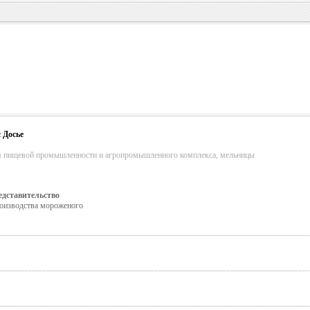
 Досье
я пищевой промышленности и агропромышленного комплекса, мельницы
ставительство
оизводства мороженого