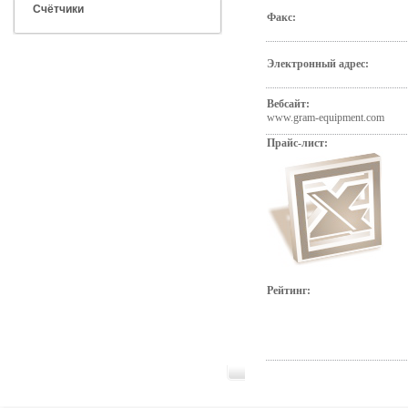
Счётчики
Факс:
Электронный адрес:
Вебсайт:
www.gram-equipment.com
Прайс-лист:
Рейтинг: