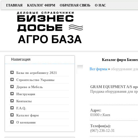
ГЛАВНАЯ
КАТАЛОГ ФИРМ
ОБРАТНАЯ СВЯЗЬ
О НАС
Навигация
Каталог фирм Бизнес
Все фирмы
»
оборудование дл
Базы по агробизнесу 2021
Строительство Украины
GRAM EQUIPMENT A/S пред
Дерево и Мебель
Продажа оборудования для пр
Инструкция
Контакты
F.A.Q.
Адрес:
01000 г.Киев
Каталог фирм
О компании
Телефон(ы):
(067) 236-12-31