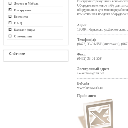
Инструмент режущий и вспомогате
Дерево и Мебель
Оборудование новое и б/у для мяс
оборудования для мясопереработки
Инструкция
комиссионная продажа оборудован
Контакты
F.A.Q.
Адрес:
18009 г.Черкассы, ул.Дахновская, 
Каталог фирм
О компании
Телефон(ы):
(0472) 33-01-55F (многокан.), (067
Счётчики
Факс:
(0472) 33-01-55F
Электронный адрес:
sk-kentavr@ukr.net
Вебсайт:
www.kentavr.ck.ua
Прайс-лист: