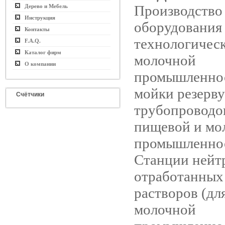
Производство
Дерево и Мебель
Инструкция
оборудования
Контакты
технологическ
F.A.Q.
Каталог фирм
молочной
О компании
промышленнос
мойки резерву
Счётчики
трубопроводов
пищевой и мо
промышленнос
Станции нейт
отработанны
растворов (дл
молочной