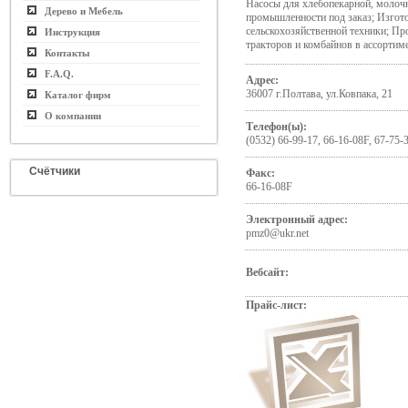
Насосы для хлебопекарной, молочн
Дерево и Мебель
промышленности под заказ; Изгот
сельскохозяйственной техники; Пр
Инструкция
тракторов и комбайнов в ассортим
Контакты
F.A.Q.
Адрес:
36007 г.Полтава, ул.Ковпака, 21
Каталог фирм
О компании
Телефон(ы):
(0532) 66-99-17, 66-16-08F, 67-75-3
Счётчики
Факс:
66-16-08F
Электронный адрес:
pmz0@ukr.net
Вебсайт:
Прайс-лист: